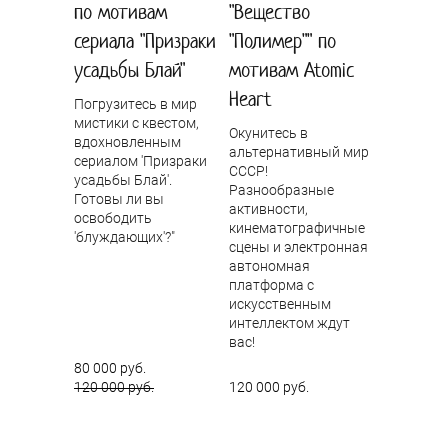
по мотивам
"Вещество
сериала "Призраки
"Полимер"" по
усадьбы Блай"
мотивам Atomic
Heart
Погрузитесь в мир
мистики с квестом,
Окунитесь в
вдохновленным
альтернативный мир
сериалом 'Призраки
СССР!
усадьбы Блай'.
Разнообразные
Готовы ли вы
активности,
освободить
кинематографичные
'блуждающих'?"
сцены и электронная
автономная
платформа с
искусственным
интеллектом ждут
вас!
80 000 руб.
120 000 руб.
120 000 руб.