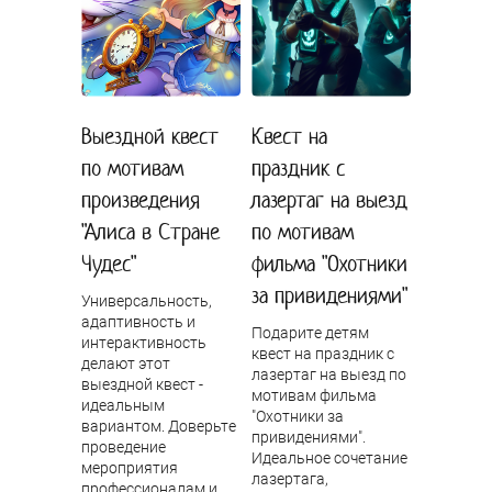
Выездной квест
Квест на
по мотивам
праздник с
произведения
лазертаг на выезд
"Алиса в Стране
по мотивам
Чудес"
фильма "Охотники
за привидениями"
Универсальность,
адаптивность и
Подарите детям
интерактивность
квест на праздник с
делают этот
лазертаг на выезд по
выездной квест -
мотивам фильма
идеальным
"Охотники за
вариантом. Доверьте
привидениями".
проведение
Идеальное сочетание
мероприятия
лазертага,
профессионалам и