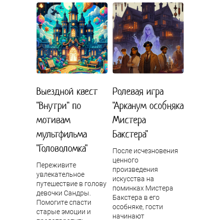
Выездной квест
Ролевая игра
"Внутри" по
"Арканум особняка
мотивам
Мистера
мультфильма
Бакстера"
"Головоломка"
После исчезновения
ценного
Переживите
произведения
увлекательное
искусства на
путешествие в голову
поминках Мистера
девочки Сандры.
Бакстера в его
Помогите спасти
особняке, гости
старые эмоции и
начинают