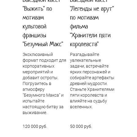
"Выжить" по
"Легенды не врут"
мотивам
по мотивам
культовой
фильма
франшизы
"Хранители пяти
"Безумный Макс"
королевств"
Эксклюзивный
Разгадывайте
формат подходит для
увлекательные
корпоративных
задачи, встречайте
мероприятий и
ярких персонажей и
добавит остроты.
собирайте артефакты
Погрузитесь в
древней мудрости.
атмосферу
Станьте Хранителями
"Безумного Макса" и
пяти королевств и
испытайте
влияйте на судьбу
настоящую битву за
вселенных.
выживание.
120 000 руб.
50 000 руб.