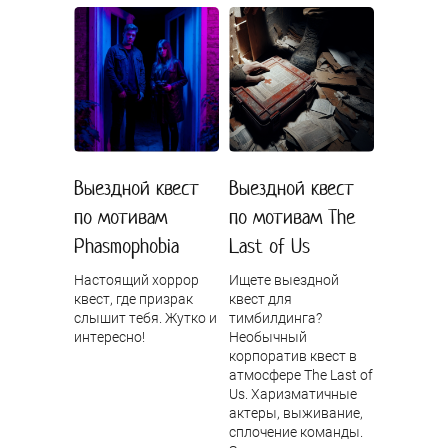
Выездной квест
Выездной квест
по мотивам
по мотивам The
Phasmophobia
Last of Us
Настоящий хоррор
Ищете выездной
квест, где призрак
квест для
слышит тебя. Жутко и
тимбилдинга?
интересно!
Необычный
корпоратив квест в
атмосфере The Last of
Us. Харизматичные
актеры, выживание,
сплочение команды.