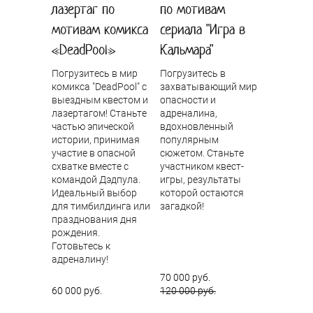
лазертаг по
по мотивам
мотивам комикса
сериала "Игра в
«DeadPool»
Кальмара"
Погрузитесь в мир
Погрузитесь в
комикса "DeadPool" с
захватывающий мир
выездным квестом и
опасности и
лазертагом! Станьте
адреналина,
частью эпической
вдохновленный
истории, принимая
популярным
участие в опасной
сюжетом. Станьте
схватке вместе с
участником квест-
командой Дэдпула.
игры, результаты
Идеальный выбор
которой остаются
для тимбилдинга или
загадкой!
празднования дня
рождения.
Готовьтесь к
адреналину!
70 000 руб.
60 000 руб.
120 000 руб.