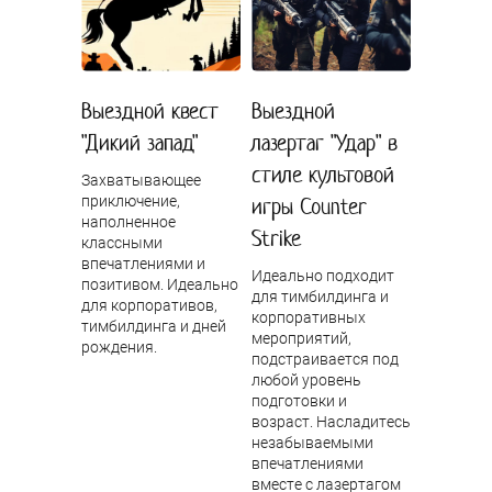
Выездной квест
Выездной
"Дикий запад"
лазертаг "Удар" в
стиле культовой
Захватывающее
приключение,
игры Counter
наполненное
Strike
классными
впечатлениями и
Идеально подходит
позитивом. Идеально
для тимбилдинга и
для корпоративов,
корпоративных
тимбилдинга и дней
мероприятий,
рождения.
подстраивается под
любой уровень
подготовки и
возраст. Насладитесь
незабываемыми
впечатлениями
вместе с лазертагом