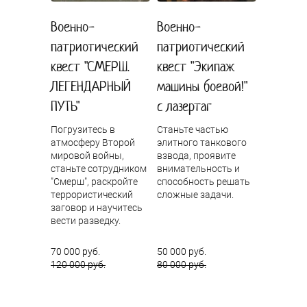
Военно-
Военно-
патриотический
патриотический
квест "СМЕРШ.
квест "Экипаж
ЛЕГЕНДАРНЫЙ
машины боевой!"
ПУТЬ"
с лазертаг
Погрузитесь в
Станьте частью
атмосферу Второй
элитного танкового
мировой войны,
взвода, проявите
станьте сотрудником
внимательность и
"Смерш", раскройте
способность решать
террористический
сложные задачи.
заговор и научитесь
вести разведку.
70 000 руб.
50 000 руб.
120 000 руб.
80 000 руб.