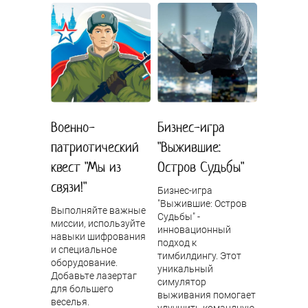
Военно-
Бизнес-игра
патриотический
"Выжившие:
квест "Мы из
Остров Судьбы"
связи!"
Бизнес-игра
"Выжившие: Остров
Выполняйте важные
Судьбы" -
миссии, используйте
инновационный
навыки шифрования
подход к
и специальное
тимбилдингу. Этот
оборудование.
уникальный
Добавьте лазертаг
симулятор
для большего
выживания помогает
веселья.
улучшить командную