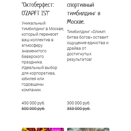
"Октоберфест:
спортивный
O’ZAPFT IS’!"
тимбилдинг в
Москве.
Уникальный
тимбилдинг в Москве,
Тимбилдинг «Олимп:
который перенесет
битва богов» оставит
ваш коллектив в
ощущение единства и
атмосферу
драйва от
знаменитого
достигнутых
баварского
результатов!
праздника.
Идеальный выбор
для корпоратива,
юбилея или
годовщины
компании.
450 000 руб.
300 000 руб.
600 000 руб.
353 000 руб.