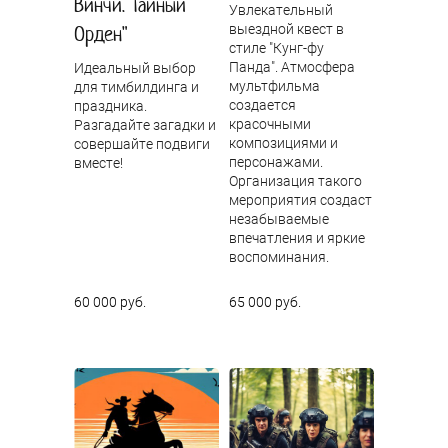
Винчи. Тайный
Увлекательный
Орден"
выездной квест в
стиле "Кунг-фу
Панда". Атмосфера
Идеальный выбор
мультфильма
для тимбилдинга и
создается
праздника.
красочными
Разгадайте загадки и
композициями и
совершайте подвиги
персонажами.
вместе!
Организация такого
мероприятия создаст
незабываемые
впечатления и яркие
воспоминания.
60 000 руб.
65 000 руб.