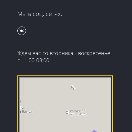
Мы в соц. сетях:
Ждем вас со вторника - воскресенье
с 11:00-03:00
Гранд Квест
Организация и проведение детских праздников в
Москве
Квесты в Москве