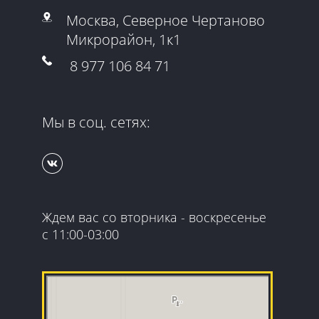
Москва, Северное Чертаново
Микрорайон, 1к1
8 977 106 84 71
Мы в соц. сетях:
Ждем вас со вторника - воскресенье
с 11:00-03:00
Гранд Квест
Организация и проведение детских праздников в
Москве
Квесты в Москве