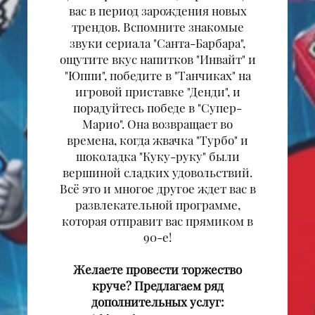
вас в период зарождения новых
трендов. Вспомните знакомые
звуки сериала "Санта-Барбара",
ощутите вкус напитков "Инвайт" и
"Юппи", победите в "Танчиках" на
игровой приставке "Денди", и
порадуйтесь победе в "Супер-
Марио". Она возвращает во
времена, когда жвачка "Турбо" и
шоколадка "Куку-руку" были
вершиной сладких удовольствий.
Всё это и многое другое ждет вас в
развлекательной программе,
которая отправит вас прямиком в
90-е!
Желаете провести торжество
круче? Предлагаем ряд
дополнительных услуг: