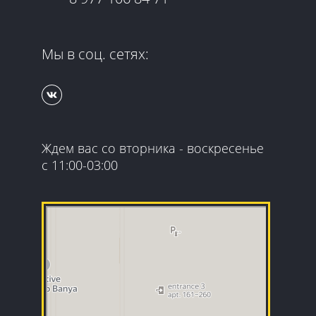
Мы в соц. сетях:
Ждем вас со вторника - воскресенье
с 11:00-03:00
Гранд Квест
Организация и проведение детских праздников в
Москве
Квесты в Москве