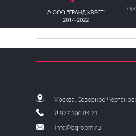
​Ор
© ООО "ГРАНД КВЕСТ"
2014-2022
Новый бестселлер
Москва, Северное Чертанов
от автора
8 977 106 84 71
ВСЕГО 600 руб. с бесплатн
info@bqroom.ru
доставкой по Москве