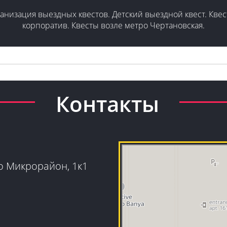
ганизация выездных квестов. Детский выездной квест. Квес
корпоратив. Квесты возле метро Чертановская.
Контакты
Гранд Квест
Организация и проведение детских 
Квесты в Москве
о Микрорайон, 1к1
ой