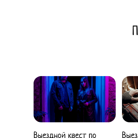
П
Выездной квест по
Выез