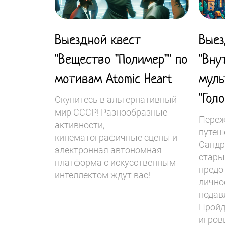
Выездной квест
Выез
"Вещество "Полимер"" по
"Вну
мотивам Atomic Heart
муль
"Гол
Окунитесь в альтернативный
мир СССР! Разнообразные
Переж
активности,
путеш
кинематографичные сцены и
Сандр
электронная автономная
стары
платформа с искусственным
предо
интеллектом ждут вас!
личнос
подав
Пройд
игров