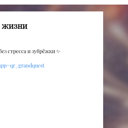
й жизни
без стресса и зубрёжки ✨
tapp=qr_grandquest