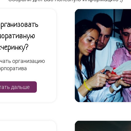
организовать
поративную
ечеринку?
ачать организацию
орпоратива
тать дальше