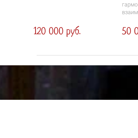
гармо
взаим
120 000 руб.
50 0