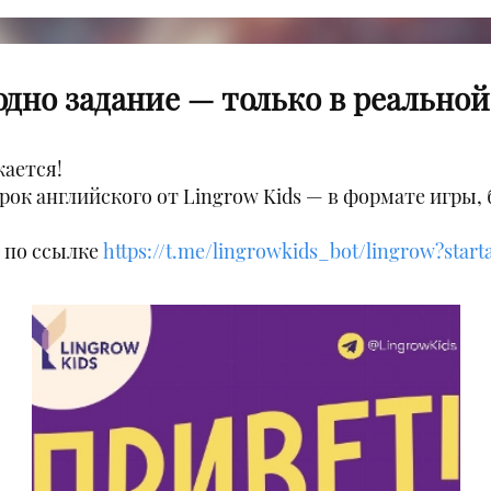
одно задание — только в реально
ается!
ок английского от Lingrow Kids — в формате игры, 
 по ссылке
https://t.me/lingrowkids_bot/lingrow?star