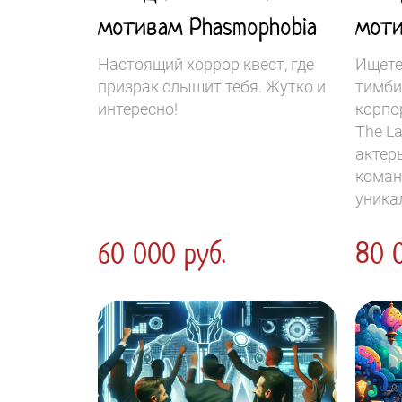
мотивам Phasmophobia
моти
Настоящий хоррор квест, где
Ищете
призрак слышит тебя. Жутко и
тимби
интересно!
корпо
The L
актер
коман
уника
60 000 руб.
80 0