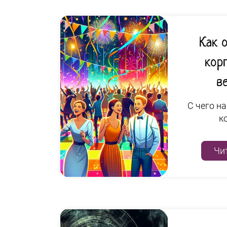
Как 
кор
в
С чего н
к
Чи