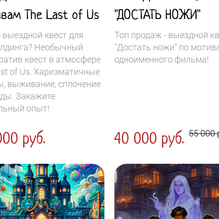
вам The Last of Us
"ДОСТАТЬ НОЖИ"
 выездной квест для
Топ продаж - выездной к
лдинга? Необычный
"Достать ножи" по мотив
ратив квест в атмосфере
одноименного фильма!
ast of Us. Харизматичные
ы, выживание, сплочение
ды. Закажите
льный опыт!
00 руб.
40 000 руб.
55 000 