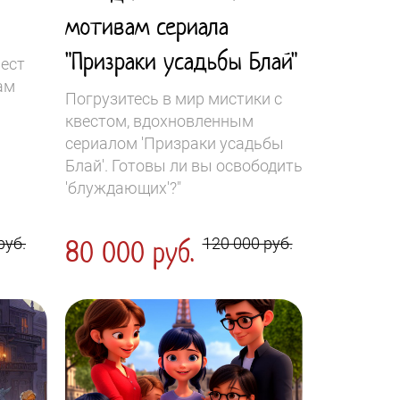
мотивам сериала
"Призраки усадьбы Блай"
вест
ам
Погрузитесь в мир мистики с
квестом, вдохновленным
сериалом 'Призраки усадьбы
Блай'. Готовы ли вы освободить
'блуждающих'?"
руб.
80 000 руб.
120 000 руб.