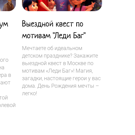
нум
Выездной квест по
мотивам "Леди Баг"
Мечтаете об идеальном
детском празднике? Закажите
ного
выездной квест в Москве по
на
мотивам «Леди Баг»! Магия,
ра в
загадки, настоящие герои у вас
нают
дома. День Рождения мечты –
легко!
той
олевой