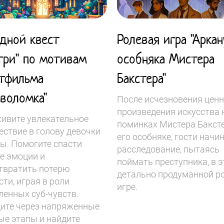
дной квест
Ролевая игра "Арка
три" по мотивам
особняка Мистера
тфильма
Бакстера"
оволомка"
После исчезновения цен
произведения искусства 
ивите увлекательное
поминках Мистера Баксте
ествие в голову девочки
его особняке, гости начи
ы. Помогите спасти
расследование, пытаясь
е эмоции и
поймать преступника, в э
твратить потерю
детально продуманной р
ти, играя в роли
игре.
ленных суб-чувств.
ите через напряженные
ые этапы и найдите