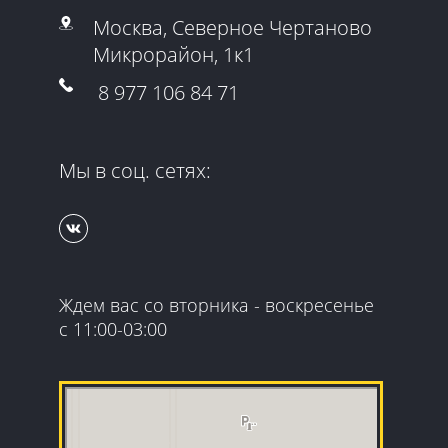
Москва, Северное Чертаново
Микрорайон, 1к1
8 977 106 84 71
Мы в соц. сетях:
Ждем вас со вторника - воскресенье
с 11:00-03:00
Гранд Квест
Организация и проведение детских праздников в
Москве
Квесты в Москве