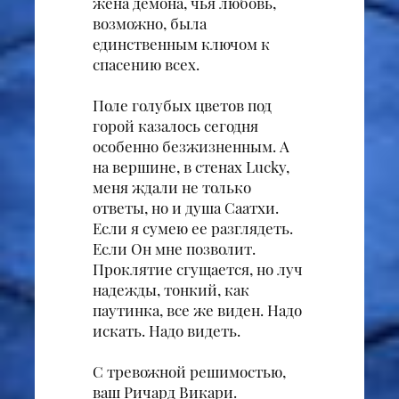
жена демона, чья любовь,
возможно, была
единственным ключом к
спасению всех.
Поле голубых цветов под
горой казалось сегодня
особенно безжизненным. А
на вершине, в стенах Lucky,
меня ждали не только
ответы, но и душа Саатхи.
Если я сумею ее разглядеть.
Если Он мне позволит.
Проклятие сгущается, но луч
надежды, тонкий, как
паутинка, все же виден. Надо
искать. Надо видеть.
С тревожной решимостью,
ваш Ричард Викари.