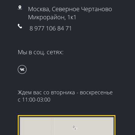
Москва, Северное Чертаново
Микрорайон, 1к1
8 977 106 84 71
Мы в соц. сетях:
Ждем вас со вторника - воскресенье
с 11:00-03:00
Гранд Квест
Организация и проведение детских праздников в
Москве
Квесты в Москве