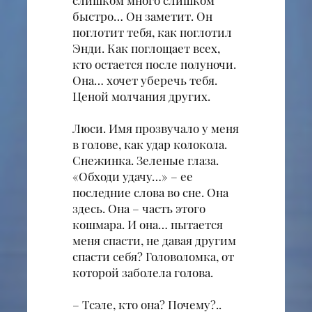
слишком много слишком
быстро… Он заметит. Он
поглотит тебя, как поглотил
Энди. Как поглощает всех,
кто остается после полуночи.
Она… хочет уберечь тебя.
Ценой молчания других.
Люси. Имя прозвучало у меня
в голове, как удар колокола.
Снежинка. Зеленые глаза.
«Обходи удачу…» – ее
последние слова во сне. Она
здесь. Она – часть этого
кошмара. И она… пытается
меня спасти, не давая другим
спасти себя? Головоломка, от
которой заболела голова.
– Тсэле, кто она? Почему?..