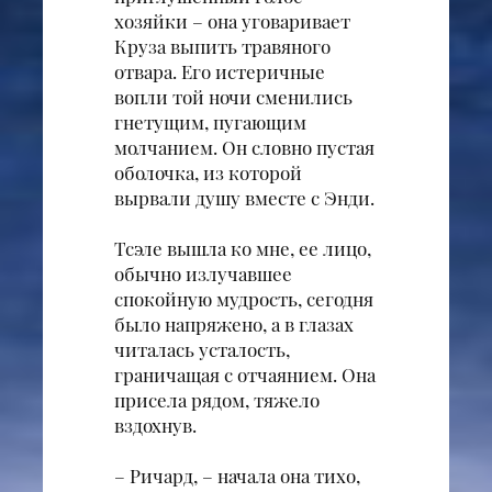
хозяйки – она уговаривает
Круза выпить травяного
отвара. Его истеричные
вопли той ночи сменились
гнетущим, пугающим
молчанием. Он словно пустая
оболочка, из которой
вырвали душу вместе с Энди.
Тсэле вышла ко мне, ее лицо,
обычно излучавшее
спокойную мудрость, сегодня
было напряжено, а в глазах
читалась усталость,
граничащая с отчаянием. Она
присела рядом, тяжело
вздохнув.
– Ричард, – начала она тихо,