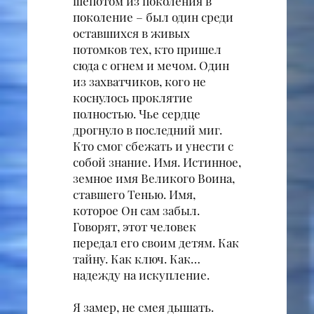
шепотом из поколения в
поколение – был один среди
оставшихся в живых
потомков тех, кто пришел
сюда с огнем и мечом. Один
из захватчиков, кого не
коснулось проклятие
полностью. Чье сердце
дрогнуло в последний миг.
Кто смог сбежать и унести с
собой знание. Имя. Истинное,
земное имя Великого Воина,
ставшего Тенью. Имя,
которое Он сам забыл.
Говорят, этот человек
передал его своим детям. Как
тайну. Как ключ. Как…
надежду на искупление.
Я замер, не смея дышать.