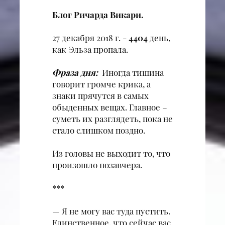
Блог Ричарда Викари.
27 декабря 2018 г. -
4404
день,
как Эльза пропала.
Фраза дня:
Иногда тишина
говорит громче крика, а
знаки прячутся в самых
обыденных вещах. Главное –
суметь их разглядеть, пока не
стало слишком поздно.
Из головы не выходит то, что
произошло позавчера.
***
— Я не могу вас туда пустить.
Единственное, что сейчас вас