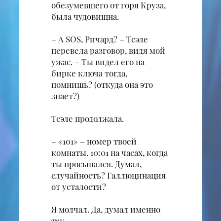
обезумевшего от горя Круза,
была чудовищна.
– А SOS, Ричард? – Тсэле
перевела разговор, видя мой
ужас. – Ты видел его на
бирке ключа тогда,
помнишь? (откуда она это
знает?)
Тсэле продолжала.
– «101» – номер твоей
комнаты. 10:01 на часах, когда
ты просыпался. Думал,
случайность? Галлюцинация
от усталости?
Я молчал. Да, думал именно
так.