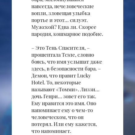
навсегда, нечеловеческие
вопли, зловещая улыбка
портье и этот… силуэт.
Мужской? Едва ли. Скорее
пародия, кошмарное подобие.
– Это Тень Спасителя, –
прошептала Тсэле, словно
боясь, что имя услышат даже
здесь, в безопасности бара. –
Демон, что правит Lucky
Hotel. То, некоторые
называют «Томми». Лиззи…
дочь Генри… зовет его так.
Ему нравится это имя. Оно
напоминает ему о чем-то
человеческом, что он
потерял. Или ему кажется,
что напоминает.