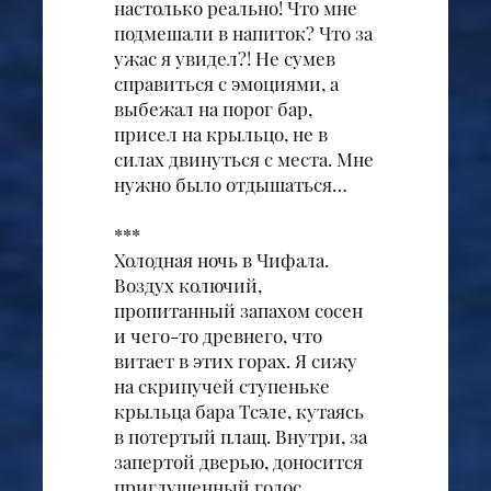
настолько реально! Что мне
подмешали в напиток? Что за
ужас я увидел?! Не сумев
справиться с эмоциями, а
выбежал на порог бар,
присел на крыльцо, не в
силах двинуться с места. Мне
нужно было отдышаться…
***
Холодная ночь в Чифала.
Воздух колючий,
пропитанный запахом сосен
и чего-то древнего, что
витает в этих горах. Я сижу
на скрипучей ступеньке
крыльца бара Тсэле, кутаясь
в потертый плащ. Внутри, за
запертой дверью, доносится
приглушенный голос