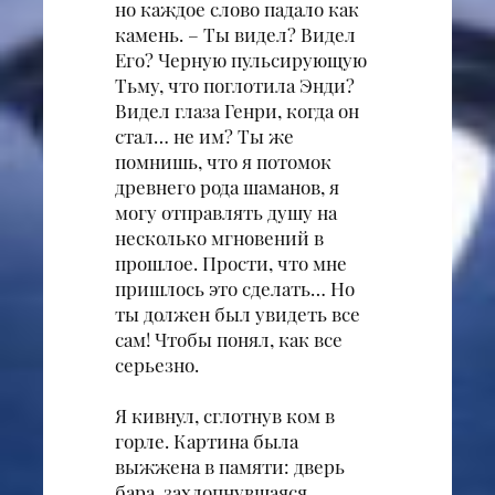
но каждое слово падало как
камень. – Ты видел? Видел
Его? Черную пульсирующую
Тьму, что поглотила Энди?
Видел глаза Генри, когда он
стал… не им? Ты же
помнишь, что я потомок
древнего рода шаманов, я
могу отправлять душу на
несколько мгновений в
прошлое. Прости, что мне
пришлось это сделать… Но
ты должен был увидеть все
сам! Чтобы понял, как все
серьезно.
Я кивнул, сглотнув ком в
горле. Картина была
выжжена в памяти: дверь
бара, захлопнувшаяся