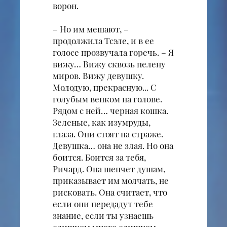
ворон.
– Но им мешают, –
продолжила Тсэле, и в ее
голосе прозвучала горечь. – Я
вижу… Вижу сквозь пелену
миров. Вижу девушку.
Молодую, прекрасную... С
голубым венком на голове.
Рядом с ней… черная кошка.
Зеленые, как изумруды,
глаза. Они стоят на страже.
Девушка… она не злая. Но она
боится. Боится за тебя,
Ричард. Она шепчет душам,
приказывает им молчать, не
рисковать. Она считает, что
если они передадут тебе
знание, если ты узнаешь