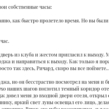
вои собственные часы:
транно, как быстро пролетело время. Но вы были
йчас.
верь из клуба и жестом пригласил к выходу. М
джа и направиться к выходу. Как только я пор
сто так здесь, Ричард, скоро вы все поймете..
рджа, но он бесстрастно посмотрел на меня и 
 Эхо наших шагов поглотил темный коридор оте
 довел меня до входной двери отеля, открыл е
нику, яркий свет луны освещал его лицо, дела
 отчаяние. Вдруг, его губы разомкнулись, и я