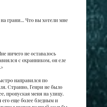
 на грани... Что вы хотели мне
не ничего не оставалось
авнялся с охранником, он еле
.»
быстро направился по
ля. Странно, Генри не было
е, пропуская меня на улицу.
я его еще более бледным и
 услышал шепот полный мольбы