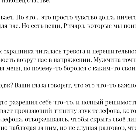
ает. Но это... это просто чувство долга, ниче
для вас. Но есть вещи, Ричард, которые мы пон
х охранника читалась тревога и нерешительнос
ность вокруг нас в напряжении. Мужчина точно
ля меня, но почему-то боролся с каким-то св
рдж? Ваши глаза говорят, что это что-то важно
дто разрешил себе что-то, и полный решимост
ывает пронзающий тишину звук телефона, кото
елефона, отворачиваясь, чтобы скрыть своё лиц
нно наблюдая за ним, но не слушая разговор, ч