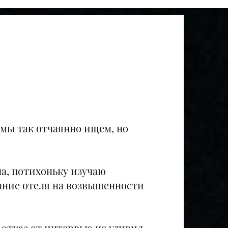
мы так отчаянно ищем, но
ла, потихоньку изучаю
вание отеля на возвышенности
о отказ от интервью не удивил