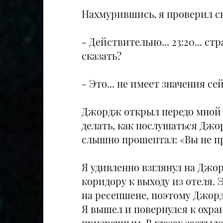
Нахмурившись, я проверил с
- Действительно... 23:20... с
сказать?
- Это... не имеет значения се
Джордж открыл передо мной д
делать, как послушаться Джор
слышно прошептал: «Вы не про
Я удивленно взглянул на Джо
коридору к выходу из отеля.
на ресепшене, поэтому Джордж
Я вышел и повернулся к охран
призрачным. В глазах застыло