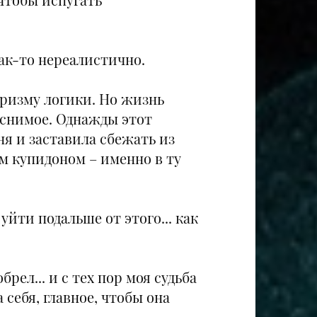
как-то нереалистично.
 призму логики. Но жизнь
ъяснимое. Однажды этот
ня и заставила сбежать из
м купидоном – именно в ту
 уйти подальше от этого... как
брел... и с тех пор моя судьба
себя, главное, чтобы она