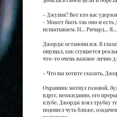
- Джулия? Вот кто вас удержив
- Может быть так оно и есть 
испытываем. И... Ричард... Я...
Джордж остановился. В глаза
ощущал, как сгущается реаль
что-то очень важное лично д
- Что вы хотите сказать, Джо
Охранник мотнул головой, бу
вдруг, неожиданно, его прер
клубе. Джордж взял трубку т
подошел чуть ближе, озадаче
разговора.