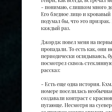
- понимаю, слишком много де
Его бледное лицо и кровавый 
подумал бы, что это призрак.
каждый раз.
Джордж повел меня на первый
пропадали. То есть как, они 
периодически оглядываясь, б
посмотрел сквозь стеклянную 
рассказ:
- Есть еще одна история. Кхм.
номере поселилась необычная
создавали контраст с красно
пугающе. Несмотря на суевери
ее призрак можно увидеть зд