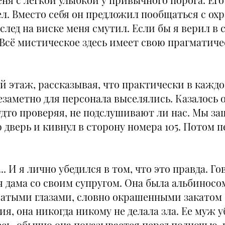
л. Вместо себя он предложил пообщаться с о
след на виске меня смутил. Если бы я верил в 
 Всё мистическое здесь имеет свою прагматиче
 этаж, рассказывая, что практически в каждо
незаметно для персонала выселялись. Казалось 
удто проверяя, не подслушивают ли нас. Мы з
дверь и кивнул в сторону номера 105. Потом пе
.. И я лично убедился в том, что это правда. Го
 дама со своим супругом. Она была альбиносом
ватыми глазами, словно окрашенными закатом
я, она никогда никому не делала зла. Ее муж 
есь, обычно она показывается перед полночью,