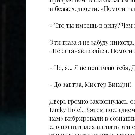
и безысходности: «Помоги на
- Что ты имеешь в виду? Чем 
Эти глаза я не забуду никогд
«Не останавливайся. Помоги 
- Но, я... Я не понимаю тебя,
- До завтра, Мистер Викари!
Дверь громко захлопнулась, о
Lucky Hotel. В этом последн
нам» вибрировали в сознании
словно пытался изгнать эти с
теплому свету из окон дерев