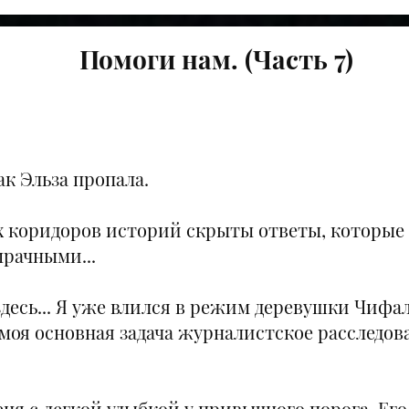
Помоги нам. (Часть 7)
ак Эльза пропала.
 коридоров историй скрыты ответы, которые 
мрачными...
здесь... Я уже влился в режим деревушки Чифа
моя основная задача журналистское расследо
меня с легкой улыбкой у привычного порога. Ег