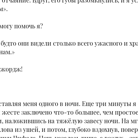
м».
могу помочь я?
а, будто они видели столько всего ужасного и 
нам.»
 Джордж!
ставляя меня одного в ночи. Еще три минуты я 
ем жесте заключено что-то большее, чем прост
, наложившись на тяжёлую завесу ночи. На мг
лова из ушей, и потом, глубоко вздохнув, повер
ушки Чифала. Ночь казалась тише, а воздух - 