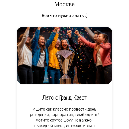
Москве
Новый бестселлер
Все что нужно знать :)
от автора
ВСЕГО 600 руб. с бесплатной
доставкой по Москве
ТАЙНА РАСПЯТИЯ
Лето с Гранд Квест
Ищите как классно провести день
рождения, корпоратив, тимбилдинг?
Хотите крутое шоу? Не важно -
выездной квест, интерактивная